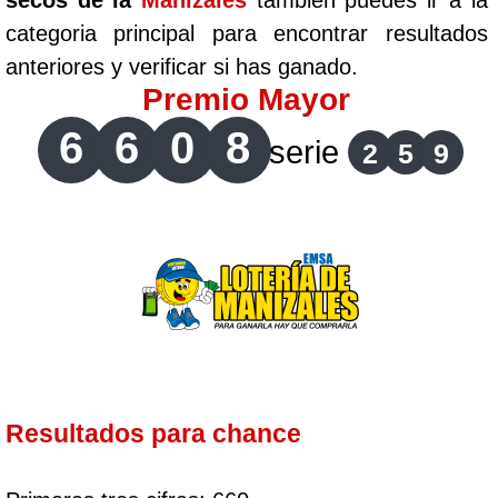
secos de la
Manizales
tambien puedes ir a la
categoria principal para encontrar resultados
anteriores y verificar si has ganado.
Premio Mayor
6
6
0
8
serie
2
5
9
Resultados para chance