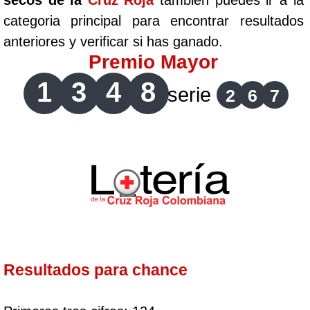
secos de la
Cruz Roja
tambien puedes ir a la
categoria principal para encontrar resultados
anteriores y verificar si has ganado.
Premio Mayor
1
3
4
8
serie
2
6
7
Resultados para chance