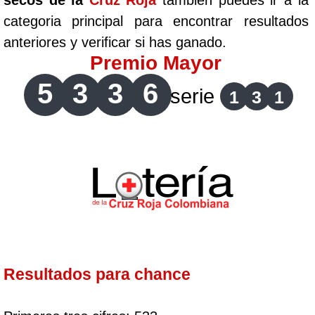
secos de la
Cruz Roja
tambien puedes ir a la
categoria principal para encontrar resultados
anteriores y verificar si has ganado.
Premio Mayor
5
3
3
6
serie
1
3
1
Resultados para chance