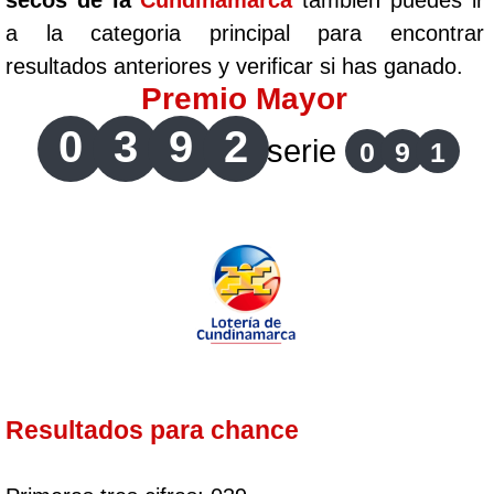
secos de la
Cundinamarca
tambien puedes ir
a la categoria principal para encontrar
resultados anteriores y verificar si has ganado.
Premio Mayor
0
3
9
2
serie
0
9
1
Resultados para chance