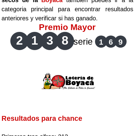
secos de la
Boyaca
tambien puedes ir a la
categoria principal para encontrar resultados
anteriores y verificar si has ganado.
Premio Mayor
2
1
3
8
serie
1
6
9
Resultados para chance