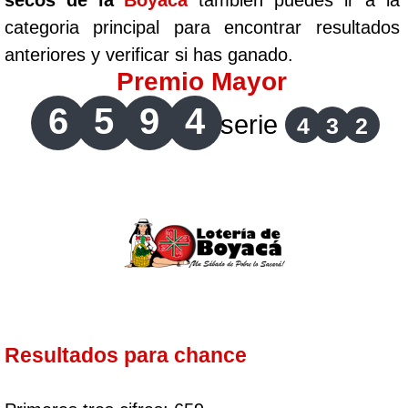
secos de la
Boyaca
tambien puedes ir a la
categoria principal para encontrar resultados
anteriores y verificar si has ganado.
Premio Mayor
6
5
9
4
serie
4
3
2
Resultados para chance