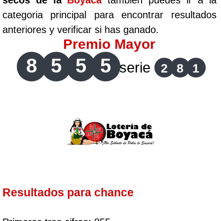
secos de la
Boyaca
tambien puedes ir a la
categoria principal para encontrar resultados
anteriores y verificar si has ganado.
Premio Mayor
8
5
5
5
serie
2
8
1
Resultados para chance