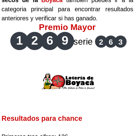
secos de la
Boyaca
tambien puedes ir a la
categoria principal para encontrar resultados
anteriores y verificar si has ganado.
Premio Mayor
1
2
6
9
serie
2
6
3
Resultados para chance