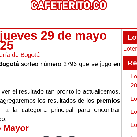
 jueves 29 de mayo
Lo
025
Lote
ería de Bogotá
Re
 Bogotá
sorteo número 2796 que se jugo en
Lo
2
er el resultado tan pronto lo actualicemos,
Lo
 agregaremos los resultados de los
premios
a la categoria principal para encontrar
Lo
do.
Lo
o Mayor