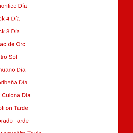
ontico Día
ck 4 Día
ck 3 Día
jao de Oro
tro Sol
nuano Día
ribeña Día
 Culona Día
tilon Tarde
rado Tarde