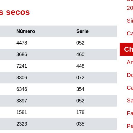
2
s secos
Si
Número
Serie
Ca
4478
052
Ch
3686
460
An
7241
448
D
3306
072
Ca
6346
354
Sa
3897
052
1581
178
Fa
2323
035
Pa