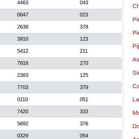
4463
043
Ch
0847
023
Pi
2638
378
Pi
3910
123
Pi
5412
211
As
7816
270
Si
2383
125
Ca
7703
379
La
0110
051
7420
333
Mo
5692
376
Do
0329
054