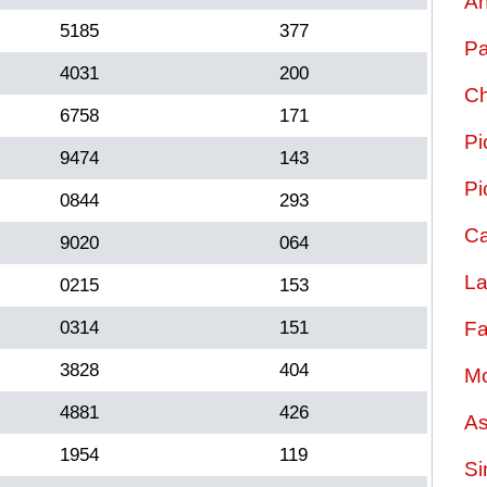
An
5185
377
Pa
4031
200
Ch
6758
171
Pi
9474
143
Pi
0844
293
Ca
9020
064
La
0215
153
0314
151
Fa
3828
404
Mo
4881
426
As
1954
119
Si