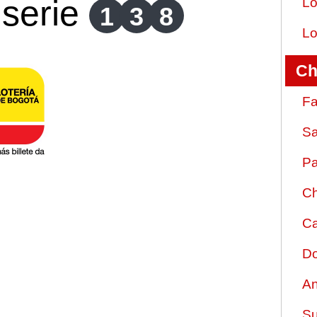
serie
Lo
1
3
8
Lo
Ch
Fa
Sa
Pa
Ch
Ca
Do
An
Su