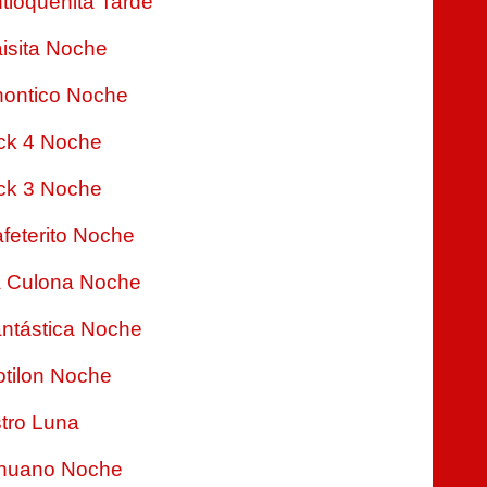
tioqueñita Tarde
isita Noche
ontico Noche
ck 4 Noche
ck 3 Noche
feterito Noche
 Culona Noche
ntástica Noche
tilon Noche
tro Luna
nuano Noche