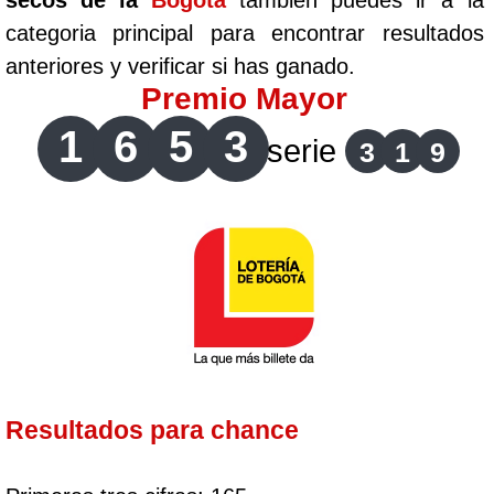
secos de la
Bogotá
tambien puedes ir a la
categoria principal para encontrar resultados
anteriores y verificar si has ganado.
Premio Mayor
1
6
5
3
serie
3
1
9
Resultados para chance