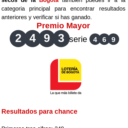
secos de la
Bogotá
tambien puedes ir a la
categoria principal para encontrar resultados
anteriores y verificar si has ganado.
Premio Mayor
2
4
9
3
serie
4
6
9
Resultados para chance