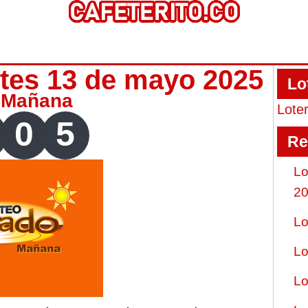
tes 13 de mayo 2025
Lo
 Mañana
Lote
0
5
Re
Lo
2
Lo
Lo
Lo