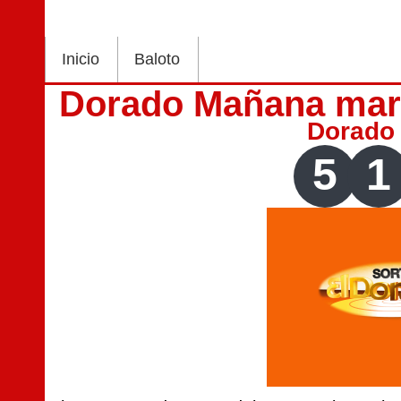
Inicio
Baloto
Dorado Mañana mar
Dorado
5
1