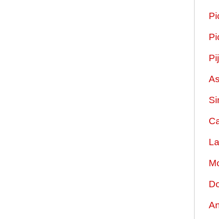
Pi
Pi
Pi
As
Si
Ca
La
Mo
Do
An