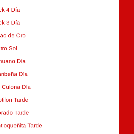
ck 4 Día
ck 3 Día
jao de Oro
tro Sol
nuano Día
ribeña Día
 Culona Día
tilon Tarde
rado Tarde
tioqueñita Tarde