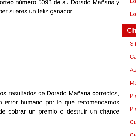
Lo
 sorteo número 5098 de su Dorado Mañana y
er si eres un feliz ganador.
Lo
Ch
Si
Ca
As
Mo
 los resultados de Dorado Mañana correctos,
Pi
ún error humano por lo que recomendamos
Pi
 de cobrar un premio o destruir un chance
Cu
Ca