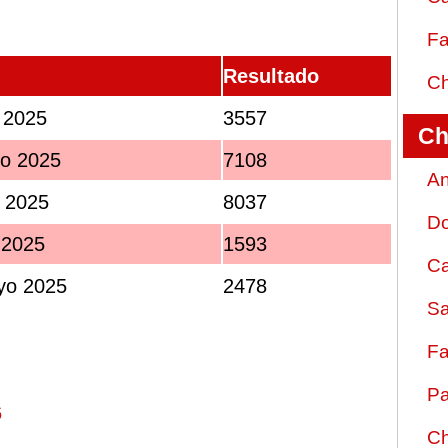
Fa
Resultado
Ch
 2025
3557
Ch
o 2025
7108
An
 2025
8037
D
 2025
1593
Ca
yo 2025
2478
Sa
Fa
Pa
6
Ch