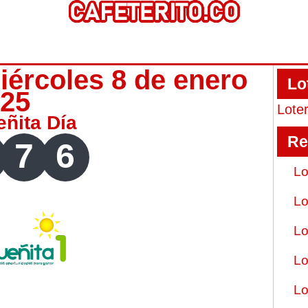
iércoles 8 de enero
Lo
025
Lote
eñita Día
Re
7
6
Lo
Lo
Lo
Lo
Lo