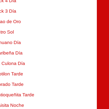
ck 4 Día
ck 3 Día
jao de Oro
tro Sol
nuano Día
ribeña Día
 Culona Día
tilon Tarde
rado Tarde
tioqueñita Tarde
isita Noche