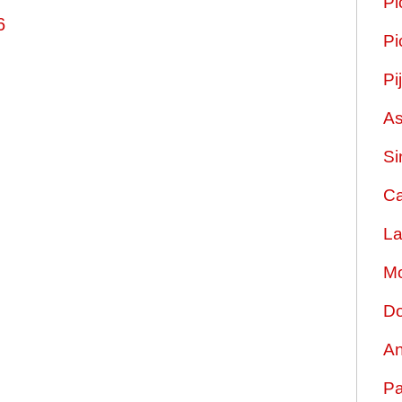
Pi
6
Pi
Pi
As
Si
Ca
La
Mo
Do
An
Pa