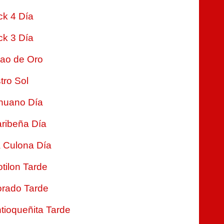
ck 4 Día
ck 3 Día
jao de Oro
tro Sol
nuano Día
ribeña Día
 Culona Día
tilon Tarde
rado Tarde
tioqueñita Tarde