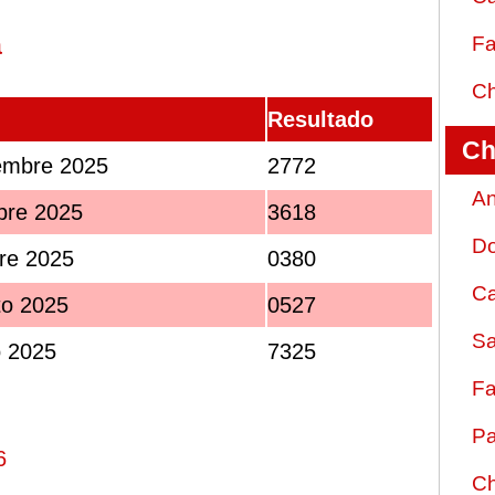
a
Fa
Ch
Resultado
Ch
iembre 2025
2772
An
bre 2025
3618
D
re 2025
0380
Ca
to 2025
0527
Sa
o 2025
7325
Fa
Pa
6
Ch