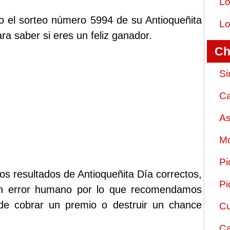
Lo
o el sorteo número 5994 de su Antioqueñita
Lo
ra saber si eres un feliz ganador.
Ch
Si
Ca
As
Mo
Pi
os resultados de Antioqueñita Día correctos,
Pi
ún error humano por lo que recomendamos
 de cobrar un premio o destruir un chance
Cu
Ca