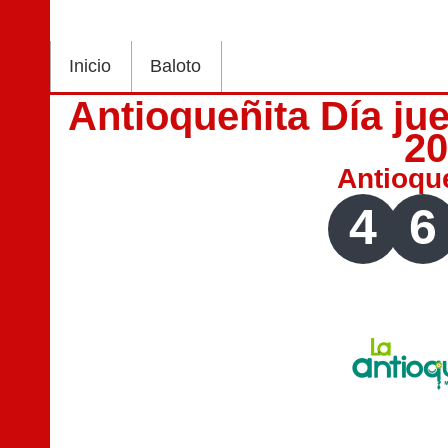
Inicio
Baloto
Antioqueñita Día ju
2
Antioqu
4
6