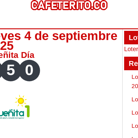
eves 4 de septiembre
Lo
025
Lote
eñita Día
Re
5
0
Lo
2
Lo
Lo
Lo