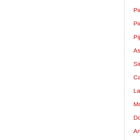
Pi
Pi
Pi
As
Si
Ca
La
Mo
Do
An