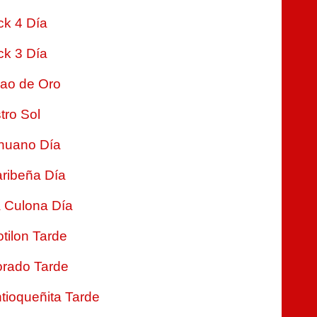
ck 4 Día
ck 3 Día
jao de Oro
tro Sol
nuano Día
ribeña Día
 Culona Día
tilon Tarde
rado Tarde
tioqueñita Tarde