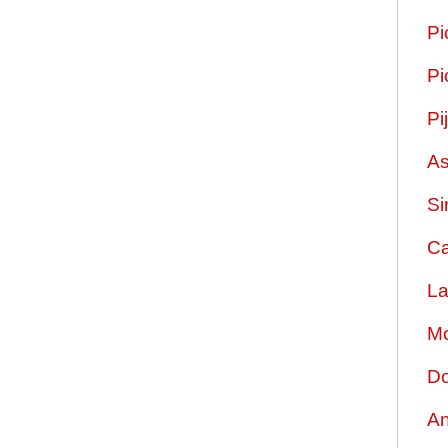
Pi
Pi
Pi
As
Si
Ca
La
Mo
Do
An