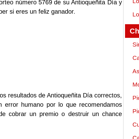
Lo
sorteo número 5769 de su Antioqueñita Día y
er si eres un feliz ganador.
Lo
Ch
Si
Ca
As
Mo
os resultados de Antioqueñita Día correctos,
Pi
ún error humano por lo que recomendamos
Pi
 de cobrar un premio o destruir un chance
Cu
Ca