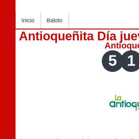
Inicio
Baloto
Antioqueñita Día ju
Antioqu
5
1