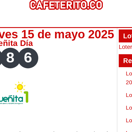
eves 15 de mayo 2025
Lo
eñita Día
Lote
8
6
Re
Lo
2
Lo
Lo
Lo